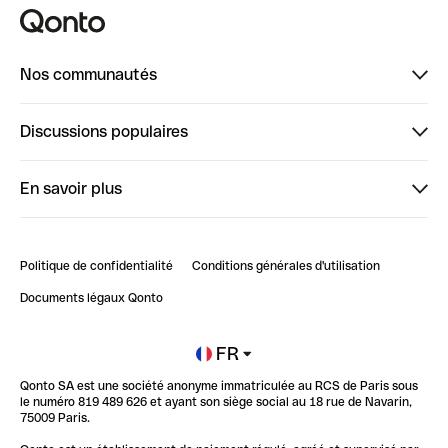
Nos communautés
Finpal
Discussions populaires
StrongHer
Bienvenue sur StrongHer : le guide pour bien dé...
En savoir plus
ClubQonto
Bienvenue sur Finpal : le guide pour bien démarrer
Compte pro en ligne
Retour d’expérience : Agrégation de Comptes Qonto
Politique de confidentialité
Conditions générales d'utilisation
Blog
Impact de l'IA sur les carrières/productivité
Documents légaux Qonto
Newsroom
Ouvrir un compte
FR
Qonto SA est une société anonyme immatriculée au RCS de Paris sous
Glossaire finance
le numéro 819 489 626 et ayant son siège social au 18 rue de Navarin,
75009 Paris.