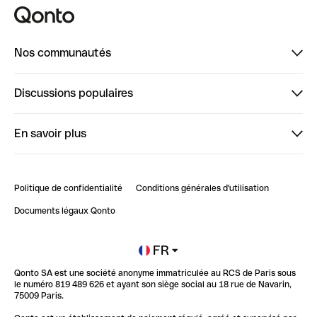
Nos communautés
Finpal
Discussions populaires
StrongHer
Bienvenue sur StrongHer : le guide pour bien dé...
En savoir plus
ClubQonto
Bienvenue sur Finpal : le guide pour bien démarrer
Compte pro en ligne
Retour d’expérience : Agrégation de Comptes Qonto
Politique de confidentialité
Conditions générales d'utilisation
Blog
Impact de l'IA sur les carrières/productivité
Documents légaux Qonto
Newsroom
Ouvrir un compte
FR
Qonto SA est une société anonyme immatriculée au RCS de Paris sous
Glossaire finance
le numéro 819 489 626 et ayant son siège social au 18 rue de Navarin,
75009 Paris.