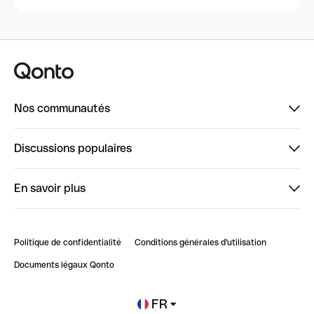
Nos communautés
Finpal
Discussions populaires
StrongHer
Bienvenue sur StrongHer : le guide pour bien dé...
En savoir plus
ClubQonto
Bienvenue sur Finpal : le guide pour bien démarrer
Compte pro en ligne
Retour d’expérience : Agrégation de Comptes Qonto
Politique de confidentialité
Conditions générales d'utilisation
Blog
Impact de l'IA sur les carrières/productivité
Documents légaux Qonto
Newsroom
Ouvrir un compte
FR