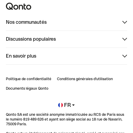
Nos communautés
Finpal
Discussions populaires
StrongHer
Bienvenue sur StrongHer : le guide pour bien dé...
En savoir plus
ClubQonto
Bienvenue sur Finpal : le guide pour bien démarrer
Compte pro en ligne
Retour d’expérience : Agrégation de Comptes Qonto
Politique de confidentialité
Conditions générales d'utilisation
Blog
Impact de l'IA sur les carrières/productivité
Documents légaux Qonto
Newsroom
Ouvrir un compte
FR
Qonto SA est une société anonyme immatriculée au RCS de Paris sous
Glossaire finance
le numéro 819 489 626 et ayant son siège social au 18 rue de Navarin,
75009 Paris.