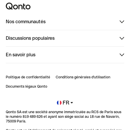
Nos communautés
Finpal
Discussions populaires
StrongHer
Bienvenue sur StrongHer : le guide pour bien dé...
En savoir plus
ClubQonto
Bienvenue sur Finpal : le guide pour bien démarrer
Compte pro en ligne
Retour d’expérience : Agrégation de Comptes Qonto
Politique de confidentialité
Conditions générales d'utilisation
Blog
Impact de l'IA sur les carrières/productivité
Documents légaux Qonto
Newsroom
Ouvrir un compte
FR
Qonto SA est une société anonyme immatriculée au RCS de Paris sous
Glossaire finance
le numéro 819 489 626 et ayant son siège social au 18 rue de Navarin,
75009 Paris.