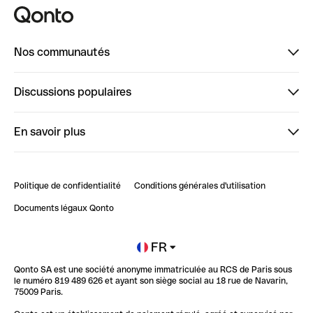
Nos communautés
Finpal
Discussions populaires
StrongHer
Bienvenue sur StrongHer : le guide pour bien dé...
En savoir plus
ClubQonto
Bienvenue sur Finpal : le guide pour bien démarrer
Compte pro en ligne
Retour d’expérience : Agrégation de Comptes Qonto
Politique de confidentialité
Conditions générales d'utilisation
Blog
Impact de l'IA sur les carrières/productivité
Documents légaux Qonto
Newsroom
Ouvrir un compte
FR
Qonto SA est une société anonyme immatriculée au RCS de Paris sous
Glossaire finance
le numéro 819 489 626 et ayant son siège social au 18 rue de Navarin,
75009 Paris.