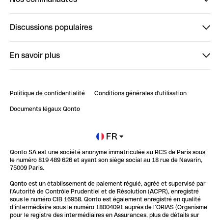
Finpal
Discussions populaires
StrongHer
Bienvenue sur StrongHer : le guide pour bien dé...
En savoir plus
ClubQonto
Bienvenue sur Finpal : le guide pour bien démarrer
Compte pro en ligne
Retour d’expérience : Agrégation de Comptes Qonto
Politique de confidentialité
Conditions générales d'utilisation
Blog
Impact de l'IA sur les carrières/productivité
Documents légaux Qonto
Newsroom
Ouvrir un compte
FR
Qonto SA est une société anonyme immatriculée au RCS de Paris sous
Glossaire finance
le numéro 819 489 626 et ayant son siège social au 18 rue de Navarin,
75009 Paris.
Qonto est un établissement de paiement régulé, agréé et supervisé par
l'Autorité de Contrôle Prudentiel et de Résolution (ACPR), enregistré
sous le numéro CIB 16958. Qonto est également enregistré en qualité
d’intermédiaire sous le numéro 18004091 auprès de l’ORIAS (Organisme
pour le registre des intermédiaires en Assurances, plus de détails sur