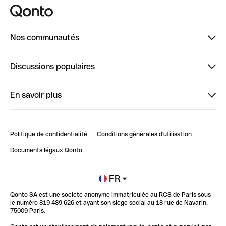
Nos communautés
Finpal
Discussions populaires
StrongHer
Bienvenue sur StrongHer : le guide pour bien dé...
En savoir plus
ClubQonto
Bienvenue sur Finpal : le guide pour bien démarrer
Compte pro en ligne
Retour d’expérience : Agrégation de Comptes Qonto
Politique de confidentialité
Conditions générales d'utilisation
Blog
Impact de l'IA sur les carrières/productivité
Documents légaux Qonto
Newsroom
Ouvrir un compte
FR
Qonto SA est une société anonyme immatriculée au RCS de Paris sous
Glossaire finance
le numéro 819 489 626 et ayant son siège social au 18 rue de Navarin,
75009 Paris.