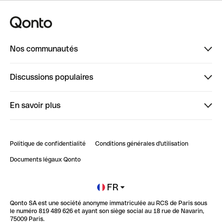
Nos communautés
Finpal
Discussions populaires
StrongHer
Bienvenue sur StrongHer : le guide pour bien dé...
En savoir plus
ClubQonto
Bienvenue sur Finpal : le guide pour bien démarrer
Compte pro en ligne
Retour d’expérience : Agrégation de Comptes Qonto
Politique de confidentialité
Conditions générales d'utilisation
Blog
Impact de l'IA sur les carrières/productivité
Documents légaux Qonto
Newsroom
Ouvrir un compte
FR
Qonto SA est une société anonyme immatriculée au RCS de Paris sous
Glossaire finance
le numéro 819 489 626 et ayant son siège social au 18 rue de Navarin,
75009 Paris.