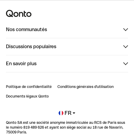
Nos communautés
Finpal
Discussions populaires
StrongHer
Bienvenue sur StrongHer : le guide pour bien dé...
En savoir plus
ClubQonto
Bienvenue sur Finpal : le guide pour bien démarrer
Compte pro en ligne
Retour d’expérience : Agrégation de Comptes Qonto
Politique de confidentialité
Conditions générales d'utilisation
Blog
Impact de l'IA sur les carrières/productivité
Documents légaux Qonto
Newsroom
Ouvrir un compte
FR
Qonto SA est une société anonyme immatriculée au RCS de Paris sous
Glossaire finance
le numéro 819 489 626 et ayant son siège social au 18 rue de Navarin,
75009 Paris.