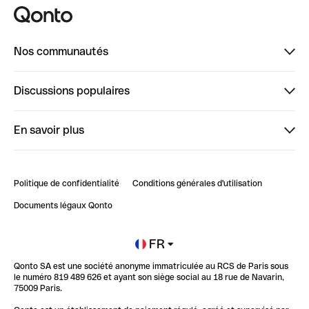
Nos communautés
Finpal
Discussions populaires
StrongHer
Bienvenue sur StrongHer : le guide pour bien dé...
En savoir plus
ClubQonto
Bienvenue sur Finpal : le guide pour bien démarrer
Compte pro en ligne
Retour d’expérience : Agrégation de Comptes Qonto
Politique de confidentialité
Conditions générales d'utilisation
Blog
Impact de l'IA sur les carrières/productivité
Documents légaux Qonto
Newsroom
Ouvrir un compte
FR
Qonto SA est une société anonyme immatriculée au RCS de Paris sous
Glossaire finance
le numéro 819 489 626 et ayant son siège social au 18 rue de Navarin,
75009 Paris.