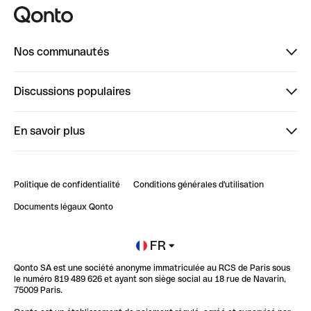
Nos communautés
Finpal
Discussions populaires
StrongHer
Bienvenue sur StrongHer : le guide pour bien dé...
En savoir plus
ClubQonto
Bienvenue sur Finpal : le guide pour bien démarrer
Compte pro en ligne
Retour d’expérience : Agrégation de Comptes Qonto
Politique de confidentialité
Conditions générales d'utilisation
Blog
Impact de l'IA sur les carrières/productivité
Documents légaux Qonto
Newsroom
Ouvrir un compte
FR
Qonto SA est une société anonyme immatriculée au RCS de Paris sous
Glossaire finance
le numéro 819 489 626 et ayant son siège social au 18 rue de Navarin,
75009 Paris.