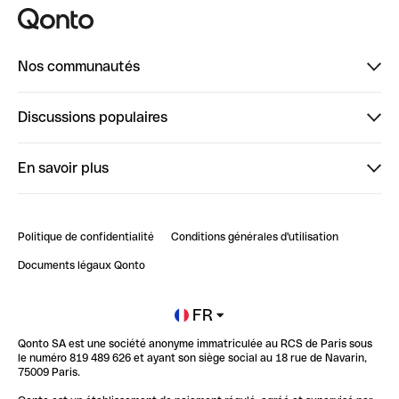
Nos communautés
Finpal
Discussions populaires
StrongHer
Bienvenue sur StrongHer : le guide pour bien dé...
En savoir plus
ClubQonto
Bienvenue sur Finpal : le guide pour bien démarrer
Compte pro en ligne
Retour d’expérience : Agrégation de Comptes Qonto
Politique de confidentialité
Conditions générales d'utilisation
Blog
Impact de l'IA sur les carrières/productivité
Documents légaux Qonto
Newsroom
Ouvrir un compte
FR
Qonto SA est une société anonyme immatriculée au RCS de Paris sous
Glossaire finance
le numéro 819 489 626 et ayant son siège social au 18 rue de Navarin,
75009 Paris.