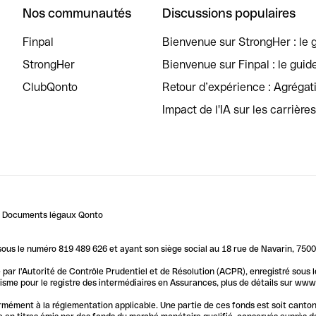
Nos communautés
Discussions populaires
Finpal
Bienvenue sur StrongHer : le g
StrongHer
Bienvenue sur Finpal : le guid
ClubQonto
Retour d’expérience : Agréga
Impact de l'IA sur les carrière
Documents légaux Qonto
us le numéro 819 489 626 et ayant son siège social au 18 rue de Navarin, 7500
par l'Autorité de Contrôle Prudentiel et de Résolution (ACPR), enregistré sous
me pour le registre des intermédiaires en Assurances, plus de détails sur www.o
ormément à la réglementation applicable. Une partie de ces fonds est soit canto