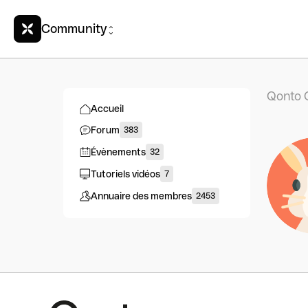
Community
Qonto 
Accueil
Forum
383
Évènements
32
Tutoriels vidéos
7
Annuaire des membres
2453