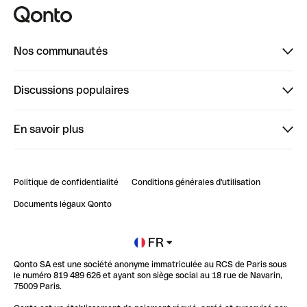
Nos communautés
Finpal
Discussions populaires
StrongHer
Bienvenue sur StrongHer : le guide pour bien dé...
En savoir plus
ClubQonto
Bienvenue sur Finpal : le guide pour bien démarrer
Compte pro en ligne
Retour d’expérience : Agrégation de Comptes Qonto
Politique de confidentialité
Conditions générales d'utilisation
Blog
Impact de l'IA sur les carrières/productivité
Documents légaux Qonto
Newsroom
Ouvrir un compte
FR
Qonto SA est une société anonyme immatriculée au RCS de Paris sous
Glossaire finance
le numéro 819 489 626 et ayant son siège social au 18 rue de Navarin,
75009 Paris.