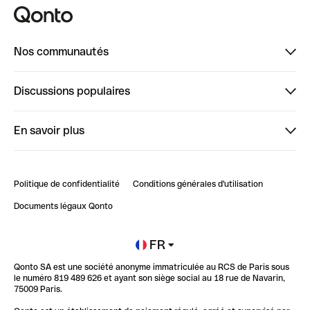
Nos communautés
Finpal
Discussions populaires
StrongHer
Bienvenue sur StrongHer : le guide pour bien dé...
En savoir plus
ClubQonto
Bienvenue sur Finpal : le guide pour bien démarrer
Compte pro en ligne
Retour d’expérience : Agrégation de Comptes Qonto
Politique de confidentialité
Conditions générales d'utilisation
Blog
Impact de l'IA sur les carrières/productivité
Documents légaux Qonto
Newsroom
Ouvrir un compte
FR
Qonto SA est une société anonyme immatriculée au RCS de Paris sous
Glossaire finance
le numéro 819 489 626 et ayant son siège social au 18 rue de Navarin,
75009 Paris.