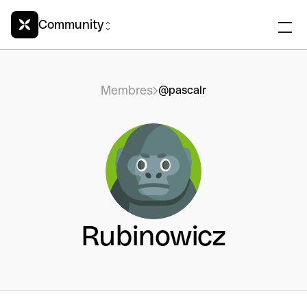
Community
Membres
@pascalr
Rubinowicz