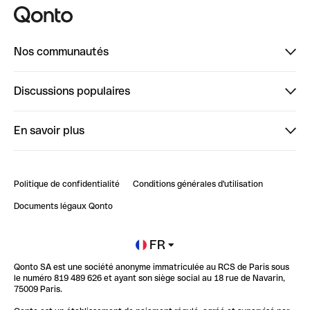
Nos communautés
Finpal
Discussions populaires
StrongHer
Bienvenue sur StrongHer : le guide pour bien dé...
En savoir plus
ClubQonto
Bienvenue sur Finpal : le guide pour bien démarrer
Compte pro en ligne
Retour d’expérience : Agrégation de Comptes Qonto
Politique de confidentialité
Conditions générales d'utilisation
Blog
Impact de l'IA sur les carrières/productivité
Documents légaux Qonto
Newsroom
Ouvrir un compte
FR
Qonto SA est une société anonyme immatriculée au RCS de Paris sous
Glossaire finance
le numéro 819 489 626 et ayant son siège social au 18 rue de Navarin,
75009 Paris.