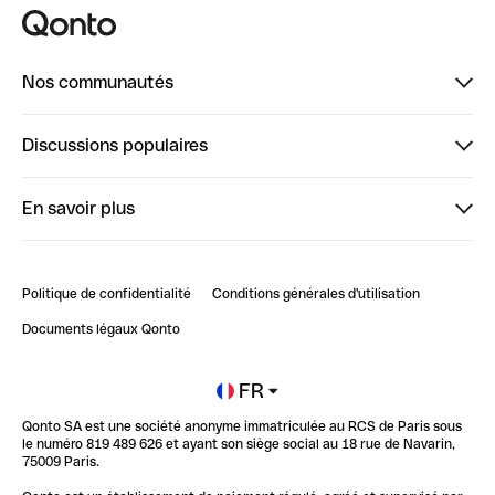
Nos communautés
Finpal
Discussions populaires
StrongHer
Bienvenue sur StrongHer : le guide pour bien dé...
En savoir plus
ClubQonto
Bienvenue sur Finpal : le guide pour bien démarrer
Compte pro en ligne
Retour d’expérience : Agrégation de Comptes Qonto
Politique de confidentialité
Conditions générales d'utilisation
Blog
Impact de l'IA sur les carrières/productivité
Documents légaux Qonto
Newsroom
Ouvrir un compte
FR
Qonto SA est une société anonyme immatriculée au RCS de Paris sous
Glossaire finance
le numéro 819 489 626 et ayant son siège social au 18 rue de Navarin,
75009 Paris.