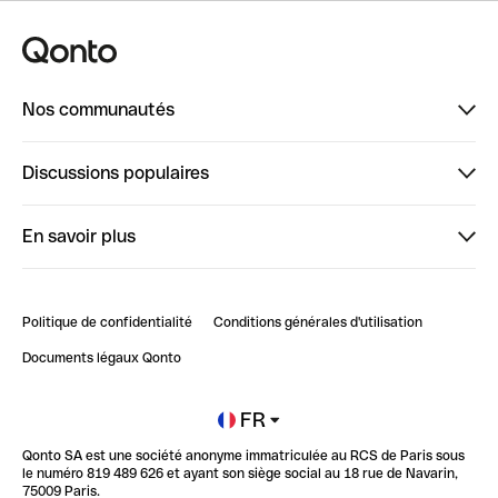
Nos communautés
Finpal
Discussions populaires
StrongHer
Bienvenue sur StrongHer : le guide pour bien dé...
En savoir plus
ClubQonto
Bienvenue sur Finpal : le guide pour bien démarrer
Compte pro en ligne
Retour d’expérience : Agrégation de Comptes Qonto
Politique de confidentialité
Conditions générales d'utilisation
Blog
Impact de l'IA sur les carrières/productivité
Documents légaux Qonto
Newsroom
Ouvrir un compte
FR
Qonto SA est une société anonyme immatriculée au RCS de Paris sous
Glossaire finance
le numéro 819 489 626 et ayant son siège social au 18 rue de Navarin,
75009 Paris.