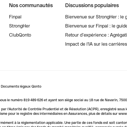
Nos communautés
Discussions populaires
Finpal
Bienvenue sur StrongHer : le g
StrongHer
Bienvenue sur Finpal : le guid
ClubQonto
Retour d’expérience : Agréga
Impact de l'IA sur les carrière
Documents légaux Qonto
us le numéro 819 489 626 et ayant son siège social au 18 rue de Navarin, 7500
par l'Autorité de Contrôle Prudentiel et de Résolution (ACPR), enregistré sous
me pour le registre des intermédiaires en Assurances, plus de détails sur www.o
ormément à la réglementation applicable. Une partie de ces fonds est soit canto