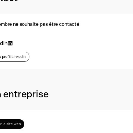
mbre ne souhaite pas être contacté
dIn
e profil LinkedIn
 entreprise
ir le site web