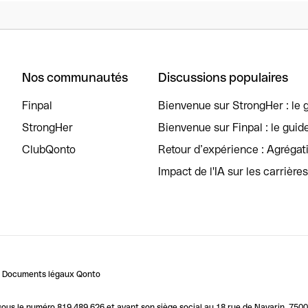
Nos communautés
Discussions populaires
Finpal
Bienvenue sur StrongHer : le g
StrongHer
Bienvenue sur Finpal : le guid
ClubQonto
Retour d’expérience : Agréga
Impact de l'IA sur les carrière
Documents légaux Qonto
us le numéro 819 489 626 et ayant son siège social au 18 rue de Navarin, 7500