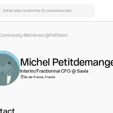
Community
Membres
@Petitdem
Michel Petitdemang
Interim/Fractionnal CFO @ Savia
Île-de-France, France
tact