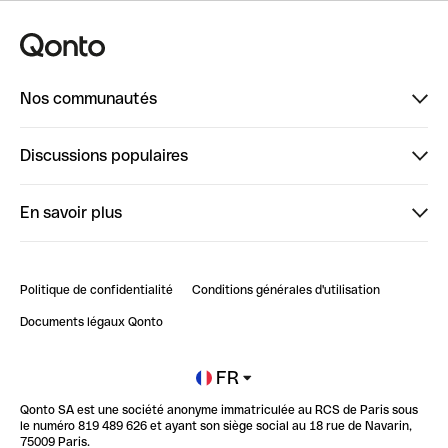
Nos communautés
Finpal
Discussions populaires
StrongHer
Bienvenue sur StrongHer : le guide pour bien dé...
En savoir plus
ClubQonto
Bienvenue sur Finpal : le guide pour bien démarrer
Compte pro en ligne
Retour d’expérience : Agrégation de Comptes Qonto
Politique de confidentialité
Conditions générales d'utilisation
Blog
Impact de l'IA sur les carrières/productivité
Documents légaux Qonto
Newsroom
Ouvrir un compte
FR
Qonto SA est une société anonyme immatriculée au RCS de Paris sous
Glossaire finance
le numéro 819 489 626 et ayant son siège social au 18 rue de Navarin,
75009 Paris.