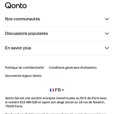
Nos communautés
Finpal
Discussions populaires
StrongHer
Bienvenue sur StrongHer : le guide pour bien dé...
En savoir plus
ClubQonto
Bienvenue sur Finpal : le guide pour bien démarrer
Compte pro en ligne
Retour d’expérience : Agrégation de Comptes Qonto
Politique de confidentialité
Conditions générales d'utilisation
Blog
Impact de l'IA sur les carrières/productivité
Documents légaux Qonto
Newsroom
Ouvrir un compte
FR
Qonto SA est une société anonyme immatriculée au RCS de Paris sous
Glossaire finance
le numéro 819 489 626 et ayant son siège social au 18 rue de Navarin,
75009 Paris.