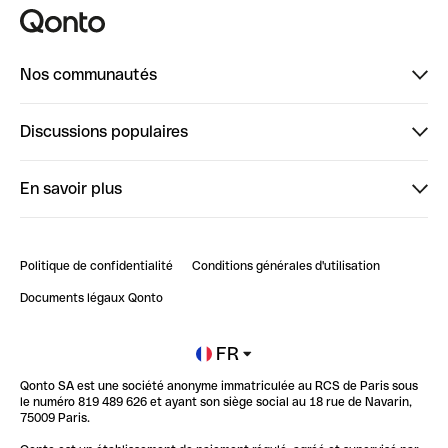
Nos communautés
Finpal
Discussions populaires
StrongHer
Bienvenue sur StrongHer : le guide pour bien dé...
En savoir plus
ClubQonto
Bienvenue sur Finpal : le guide pour bien démarrer
Compte pro en ligne
Retour d’expérience : Agrégation de Comptes Qonto
Politique de confidentialité
Conditions générales d'utilisation
Blog
Impact de l'IA sur les carrières/productivité
Documents légaux Qonto
Newsroom
Ouvrir un compte
FR
Qonto SA est une société anonyme immatriculée au RCS de Paris sous
Glossaire finance
le numéro 819 489 626 et ayant son siège social au 18 rue de Navarin,
75009 Paris.