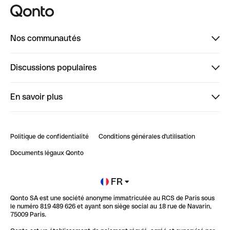
Nos communautés
Finpal
Discussions populaires
StrongHer
Bienvenue sur StrongHer : le guide pour bien dé...
En savoir plus
ClubQonto
Bienvenue sur Finpal : le guide pour bien démarrer
Compte pro en ligne
Retour d’expérience : Agrégation de Comptes Qonto
Politique de confidentialité
Conditions générales d'utilisation
Blog
Impact de l'IA sur les carrières/productivité
Documents légaux Qonto
Newsroom
Ouvrir un compte
FR
Qonto SA est une société anonyme immatriculée au RCS de Paris sous
Glossaire finance
le numéro 819 489 626 et ayant son siège social au 18 rue de Navarin,
75009 Paris.