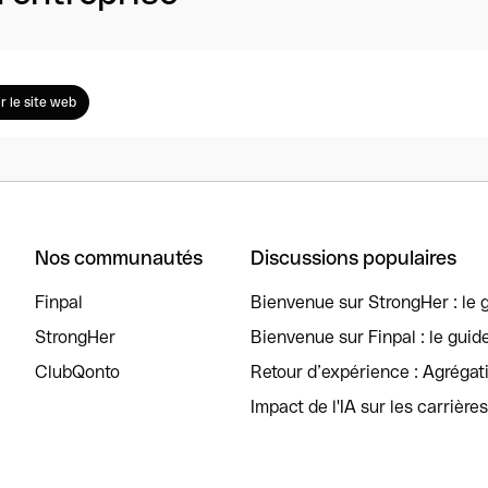
ir le site web
Nos communautés
Discussions populaires
Finpal
Bienvenue sur StrongHer : le g
StrongHer
Bienvenue sur Finpal : le guid
ClubQonto
Retour d’expérience : Agréga
Impact de l'IA sur les carrière