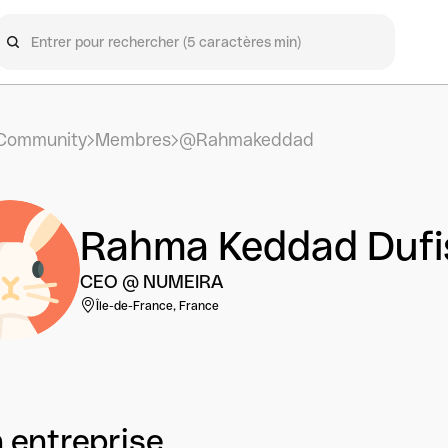
Community
Membres
@Rahmakeddad
Rahma Keddad Dufi
CEO @ NUMEIRA
Île-de-France, France
 entreprise