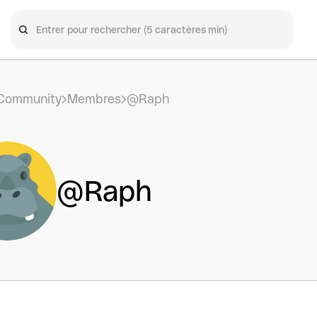
Community
Membres
@Raph
@Raph