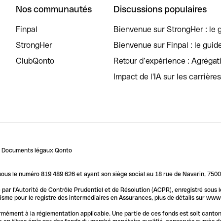
Nos communautés
Discussions populaires
Finpal
Bienvenue sur StrongHer : le g
StrongHer
Bienvenue sur Finpal : le guid
ClubQonto
Retour d’expérience : Agréga
Impact de l'IA sur les carrière
Documents légaux Qonto
us le numéro 819 489 626 et ayant son siège social au 18 rue de Navarin, 7500
par l'Autorité de Contrôle Prudentiel et de Résolution (ACPR), enregistré sous
me pour le registre des intermédiaires en Assurances, plus de détails sur www.o
ormément à la réglementation applicable. Une partie de ces fonds est soit canto