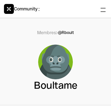
Community
Membres
@Rboult
Boultame