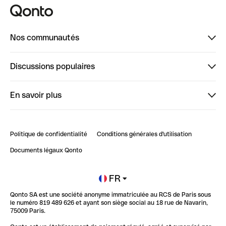
Nos communautés
Finpal
Discussions populaires
StrongHer
Bienvenue sur StrongHer : le guide pour bien dé...
En savoir plus
ClubQonto
Bienvenue sur Finpal : le guide pour bien démarrer
Compte pro en ligne
Retour d’expérience : Agrégation de Comptes Qonto
Politique de confidentialité
Conditions générales d'utilisation
Blog
Impact de l'IA sur les carrières/productivité
Documents légaux Qonto
Newsroom
Ouvrir un compte
FR
Qonto SA est une société anonyme immatriculée au RCS de Paris sous
Glossaire finance
le numéro 819 489 626 et ayant son siège social au 18 rue de Navarin,
75009 Paris.