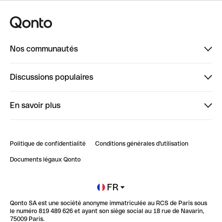
Nos communautés
Finpal
Discussions populaires
StrongHer
Bienvenue sur StrongHer : le guide pour bien dé...
En savoir plus
ClubQonto
Bienvenue sur Finpal : le guide pour bien démarrer
Compte pro en ligne
Retour d’expérience : Agrégation de Comptes Qonto
Politique de confidentialité
Conditions générales d'utilisation
Blog
Impact de l'IA sur les carrières/productivité
Documents légaux Qonto
Newsroom
Ouvrir un compte
FR
Qonto SA est une société anonyme immatriculée au RCS de Paris sous
Glossaire finance
le numéro 819 489 626 et ayant son siège social au 18 rue de Navarin,
75009 Paris.