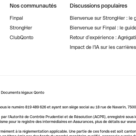
Nos communautés
Discussions populaires
Finpal
Bienvenue sur StrongHer : le g
StrongHer
Bienvenue sur Finpal : le guid
ClubQonto
Retour d’expérience : Agréga
Impact de l'IA sur les carrière
Documents légaux Qonto
us le numéro 819 489 626 et ayant son siège social au 18 rue de Navarin, 7500
par l'Autorité de Contrôle Prudentiel et de Résolution (ACPR), enregistré sous
me pour le registre des intermédiaires en Assurances, plus de détails sur www.o
ormément à la réglementation applicable. Une partie de ces fonds est soit canto