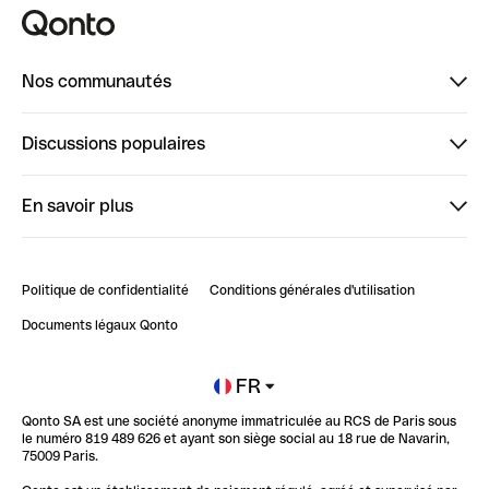
Nos communautés
Finpal
Discussions populaires
StrongHer
Bienvenue sur StrongHer : le guide pour bien dé...
En savoir plus
ClubQonto
Bienvenue sur Finpal : le guide pour bien démarrer
Compte pro en ligne
Retour d’expérience : Agrégation de Comptes Qonto
Politique de confidentialité
Conditions générales d'utilisation
Blog
Impact de l'IA sur les carrières/productivité
Documents légaux Qonto
Newsroom
Ouvrir un compte
FR
Qonto SA est une société anonyme immatriculée au RCS de Paris sous
Glossaire finance
le numéro 819 489 626 et ayant son siège social au 18 rue de Navarin,
75009 Paris.