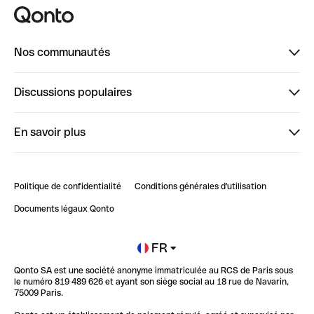
Nos communautés
Finpal
Discussions populaires
StrongHer
Bienvenue sur StrongHer : le guide pour bien dé...
En savoir plus
ClubQonto
Bienvenue sur Finpal : le guide pour bien démarrer
Compte pro en ligne
Retour d’expérience : Agrégation de Comptes Qonto
Politique de confidentialité
Conditions générales d'utilisation
Blog
Impact de l'IA sur les carrières/productivité
Documents légaux Qonto
Newsroom
Ouvrir un compte
FR
Qonto SA est une société anonyme immatriculée au RCS de Paris sous
Glossaire finance
le numéro 819 489 626 et ayant son siège social au 18 rue de Navarin,
75009 Paris.