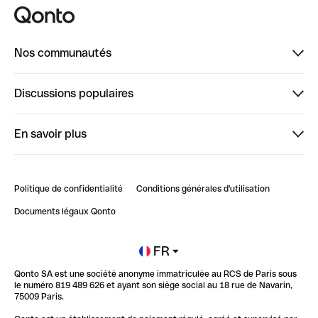
Nos communautés
Finpal
Discussions populaires
StrongHer
Bienvenue sur StrongHer : le guide pour bien dé...
En savoir plus
ClubQonto
Bienvenue sur Finpal : le guide pour bien démarrer
Compte pro en ligne
Retour d’expérience : Agrégation de Comptes Qonto
Politique de confidentialité
Conditions générales d'utilisation
Blog
Impact de l'IA sur les carrières/productivité
Documents légaux Qonto
Newsroom
Ouvrir un compte
FR
Qonto SA est une société anonyme immatriculée au RCS de Paris sous
Glossaire finance
le numéro 819 489 626 et ayant son siège social au 18 rue de Navarin,
75009 Paris.