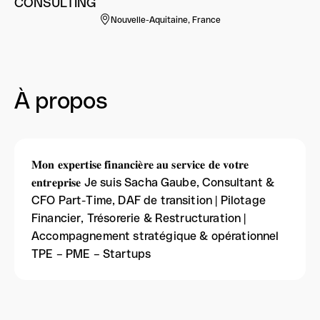
CONSULTING
Nouvelle-Aquitaine, France
À propos
𝐌𝐨𝐧 𝐞𝐱𝐩𝐞𝐫𝐭𝐢𝐬𝐞 𝐟𝐢𝐧𝐚𝐧𝐜𝐢𝐞̀𝐫𝐞 𝐚𝐮 𝐬𝐞𝐫𝐯𝐢𝐜𝐞 𝐝𝐞 𝐯𝐨𝐭𝐫𝐞
𝐞𝐧𝐭𝐫𝐞𝐩𝐫𝐢𝐬𝐞 Je suis Sacha Gaube, Consultant &
CFO Part-Time, DAF de transition | Pilotage
Financier, Trésorerie & Restructuration |
Accompagnement stratégique & opérationnel
TPE – PME – Startups