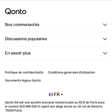
Nos communautés
Finpal
Discussions populaires
StrongHer
Bienvenue sur StrongHer : le guide pour bien dé...
En savoir plus
ClubQonto
Bienvenue sur Finpal : le guide pour bien démarrer
Compte pro en ligne
Retour d’expérience : Agrégation de Comptes Qonto
Politique de confidentialité
Conditions générales d'utilisation
Blog
Impact de l'IA sur les carrières/productivité
Documents légaux Qonto
Newsroom
Ouvrir un compte
FR
Qonto SA est une société anonyme immatriculée au RCS de Paris sous
Glossaire finance
le numéro 819 489 626 et ayant son siège social au 18 rue de Navarin,
75009 Paris.