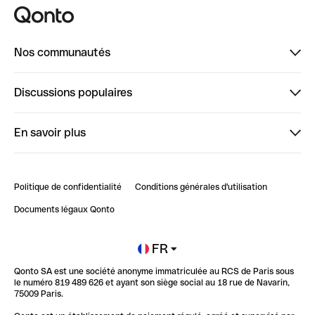
Nos communautés
Finpal
Discussions populaires
StrongHer
Bienvenue sur StrongHer : le guide pour bien dé...
En savoir plus
ClubQonto
Bienvenue sur Finpal : le guide pour bien démarrer
Compte pro en ligne
Retour d’expérience : Agrégation de Comptes Qonto
Politique de confidentialité
Conditions générales d'utilisation
Blog
Impact de l'IA sur les carrières/productivité
Documents légaux Qonto
Newsroom
Ouvrir un compte
FR
Qonto SA est une société anonyme immatriculée au RCS de Paris sous
Glossaire finance
le numéro 819 489 626 et ayant son siège social au 18 rue de Navarin,
75009 Paris.