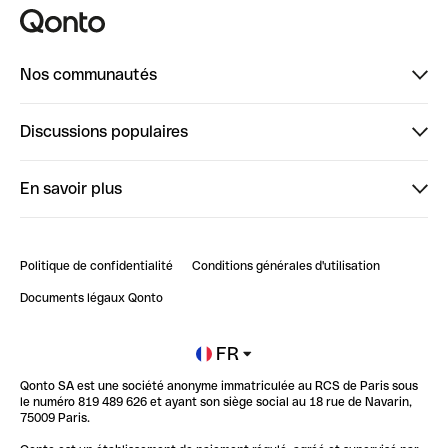
Nos communautés
Finpal
Discussions populaires
StrongHer
Bienvenue sur StrongHer : le guide pour bien dé...
En savoir plus
ClubQonto
Bienvenue sur Finpal : le guide pour bien démarrer
Compte pro en ligne
Retour d’expérience : Agrégation de Comptes Qonto
Politique de confidentialité
Conditions générales d'utilisation
Blog
Impact de l'IA sur les carrières/productivité
Documents légaux Qonto
Newsroom
Ouvrir un compte
FR
Qonto SA est une société anonyme immatriculée au RCS de Paris sous
Glossaire finance
le numéro 819 489 626 et ayant son siège social au 18 rue de Navarin,
75009 Paris.