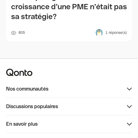
croissance d’une PME n’était pas
sa stratégie?
805
1
réponse(s)
Nos communautés
Finpal
Discussions populaires
StrongHer
Bienvenue sur StrongHer : le guide pour bien dé...
En savoir plus
ClubQonto
Bienvenue sur Finpal : le guide pour bien démarrer
Compte pro en ligne