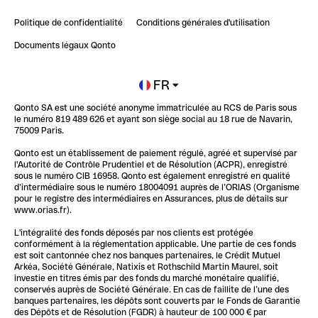
Retour d’expérience : Agrégation de Comptes Qonto
Politique de confidentialité
Conditions générales d'utilisation
Blog
Impact de l'IA sur les carrières/productivité
Documents légaux Qonto
Newsroom
Ouvrir un compte
FR
Qonto SA est une société anonyme immatriculée au RCS de Paris sous
Glossaire finance
le numéro 819 489 626 et ayant son siège social au 18 rue de Navarin,
75009 Paris.
Qonto est un établissement de paiement régulé, agréé et supervisé par
l'Autorité de Contrôle Prudentiel et de Résolution (ACPR), enregistré
sous le numéro CIB 16958. Qonto est également enregistré en qualité
d’intermédiaire sous le numéro 18004091 auprès de l’ORIAS (Organisme
pour le registre des intermédiaires en Assurances, plus de détails sur
www.orias.fr).
L'intégralité des fonds déposés par nos clients est protégée
conformément à la réglementation applicable. Une partie de ces fonds
est soit cantonnée chez nos banques partenaires, le Crédit Mutuel
Arkéa, Société Générale, Natixis et Rothschild Martin Maurel, soit
investie en titres émis par des fonds du marché monétaire qualifié,
conservés auprès de Société Générale. En cas de faillite de l’une des
banques partenaires, les dépôts sont couverts par le Fonds de Garantie
des Dépôts et de Résolution (FGDR) à hauteur de 100 000 € par