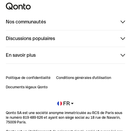
Nos communautés
Finpal
Discussions populaires
StrongHer
Bienvenue sur StrongHer : le guide pour bien dé...
En savoir plus
ClubQonto
Bienvenue sur Finpal : le guide pour bien démarrer
Compte pro en ligne
Retour d’expérience : Agrégation de Comptes Qonto
Politique de confidentialité
Conditions générales d'utilisation
Blog
Impact de l'IA sur les carrières/productivité
Documents légaux Qonto
Newsroom
Ouvrir un compte
FR
Qonto SA est une société anonyme immatriculée au RCS de Paris sous
Glossaire finance
le numéro 819 489 626 et ayant son siège social au 18 rue de Navarin,
75009 Paris.