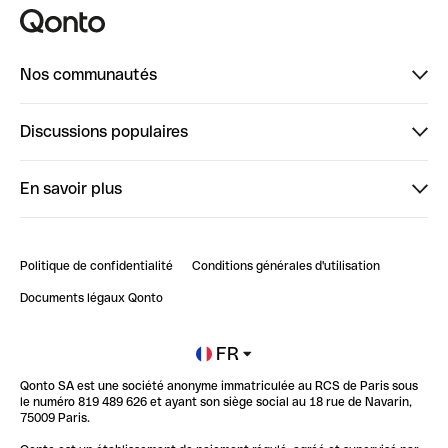
Nos communautés
Finpal
Discussions populaires
StrongHer
Bienvenue sur StrongHer : le guide pour bien dé...
En savoir plus
ClubQonto
Bienvenue sur Finpal : le guide pour bien démarrer
Compte pro en ligne
Retour d’expérience : Agrégation de Comptes Qonto
Politique de confidentialité
Conditions générales d'utilisation
Blog
Impact de l'IA sur les carrières/productivité
Documents légaux Qonto
Newsroom
Ouvrir un compte
FR
Qonto SA est une société anonyme immatriculée au RCS de Paris sous
Glossaire finance
le numéro 819 489 626 et ayant son siège social au 18 rue de Navarin,
75009 Paris.