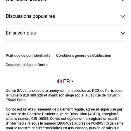
Finpal
Discussions populaires
StrongHer
Bienvenue sur StrongHer : le guide pour bien dé...
En savoir plus
ClubQonto
Bienvenue sur Finpal : le guide pour bien démarrer
Compte pro en ligne
Retour d’expérience : Agrégation de Comptes Qonto
Politique de confidentialité
Conditions générales d'utilisation
Blog
Impact de l'IA sur les carrières/productivité
Documents légaux Qonto
Newsroom
Ouvrir un compte
FR
Qonto SA est une société anonyme immatriculée au RCS de Paris sous
Glossaire finance
le numéro 819 489 626 et ayant son siège social au 18 rue de Navarin,
75009 Paris.
Qonto est un établissement de paiement régulé, agréé et supervisé par
l'Autorité de Contrôle Prudentiel et de Résolution (ACPR), enregistré
sous le numéro CIB 16958. Qonto est également enregistré en qualité
d’intermédiaire sous le numéro 18004091 auprès de l’ORIAS (Organisme
pour le registre des intermédiaires en Assurances, plus de détails sur