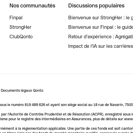
Nos communautés
Discussions populaires
Finpal
Bienvenue sur StrongHer : le g
StrongHer
Bienvenue sur Finpal : le guid
ClubQonto
Retour d’expérience : Agréga
Impact de l'IA sur les carrière
Documents légaux Qonto
us le numéro 819 489 626 et ayant son siège social au 18 rue de Navarin, 7500
par l'Autorité de Contrôle Prudentiel et de Résolution (ACPR), enregistré sous
me pour le registre des intermédiaires en Assurances, plus de détails sur www.o
ormément à la réglementation applicable. Une partie de ces fonds est soit canto