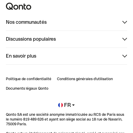
Nos communautés
Finpal
Discussions populaires
StrongHer
Bienvenue sur StrongHer : le guide pour bien dé...
En savoir plus
ClubQonto
Bienvenue sur Finpal : le guide pour bien démarrer
Compte pro en ligne
Retour d’expérience : Agrégation de Comptes Qonto
Politique de confidentialité
Conditions générales d'utilisation
Blog
Impact de l'IA sur les carrières/productivité
Documents légaux Qonto
Newsroom
Ouvrir un compte
FR
Qonto SA est une société anonyme immatriculée au RCS de Paris sous
Glossaire finance
le numéro 819 489 626 et ayant son siège social au 18 rue de Navarin,
75009 Paris.