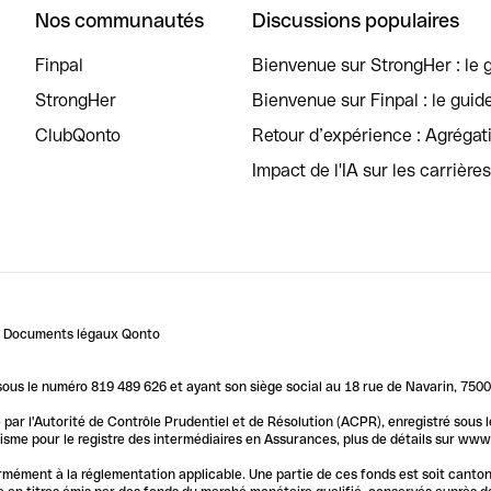
Nos communautés
Discussions populaires
Finpal
Bienvenue sur StrongHer : le g
StrongHer
Bienvenue sur Finpal : le guid
ClubQonto
Retour d’expérience : Agréga
Impact de l'IA sur les carrière
Documents légaux Qonto
us le numéro 819 489 626 et ayant son siège social au 18 rue de Navarin, 7500
par l'Autorité de Contrôle Prudentiel et de Résolution (ACPR), enregistré sous
me pour le registre des intermédiaires en Assurances, plus de détails sur www.o
ormément à la réglementation applicable. Une partie de ces fonds est soit canto