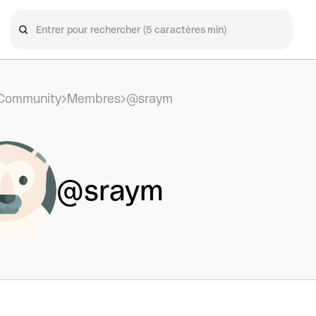
Community
Membres
@sraym
@sraym