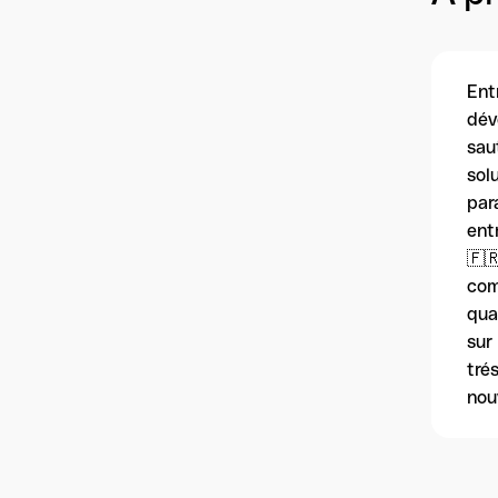
Ent
dév
sau
sol
par
ent
🇫
com
qua
sur
tré
nou