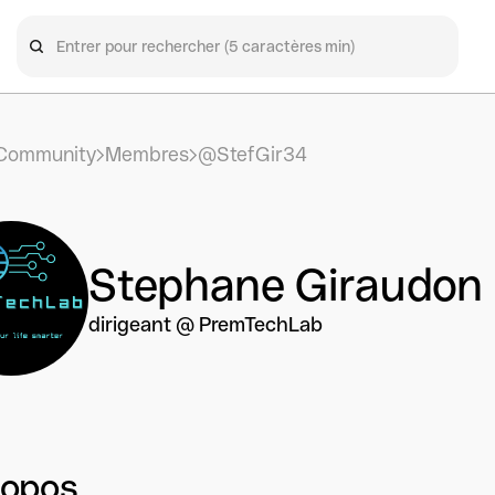
Community
Membres
@StefGir34
Stephane Giraudon
dirigeant @ PremTechLab
ropos