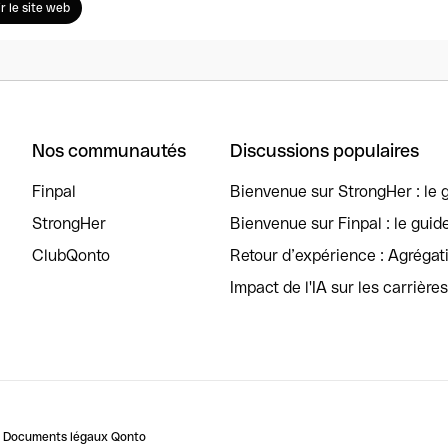
ir le site web
Nos communautés
Discussions populaires
Finpal
Bienvenue sur StrongHer : le g
StrongHer
Bienvenue sur Finpal : le guid
ClubQonto
Retour d’expérience : Agréga
Impact de l'IA sur les carrière
Documents légaux Qonto