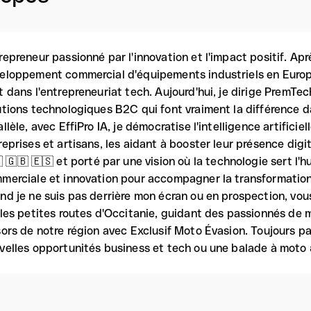
repreneur passionné par l'innovation et l'impact positif. Ap
eloppement commercial d'équipements industriels en Europe 
t dans l'entrepreneuriat tech. Aujourd'hui, je dirige PremTe
utions technologiques B2C qui font vraiment la différence d
allèle, avec EffiPro IA, je démocratise l'intelligence artificie
reprises et artisans, les aidant à booster leur présence digit
 🇬🇧 🇪🇸 et porté par une vision où la technologie sert l'
merciale et innovation pour accompagner la transformation 
nd je ne suis pas derrière mon écran ou en prospection, vo
 les petites routes d'Occitanie, guidant des passionnés de 
sors de notre région avec Exclusif Moto Évasion. Toujours p
velles opportunités business et tech ou une balade à moto 