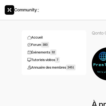
Community
Qonto 
Accueil
Forum
383
Évènements
32
Tutoriels vidéos
7
Annuaire des membres
2451
À p