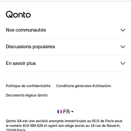
Nos communautés
Finpal
Discussions populaires
StrongHer
Bienvenue sur StrongHer : le guide pour bien dé...
En savoir plus
ClubQonto
Bienvenue sur Finpal : le guide pour bien démarrer
Compte pro en ligne
Retour d’expérience : Agrégation de Comptes Qonto
Politique de confidentialité
Conditions générales d'utilisation
Blog
Impact de l'IA sur les carrières/productivité
Documents légaux Qonto
Newsroom
Ouvrir un compte
FR
Qonto SA est une société anonyme immatriculée au RCS de Paris sous
Glossaire finance
le numéro 819 489 626 et ayant son siège social au 18 rue de Navarin,
75009 Paris.