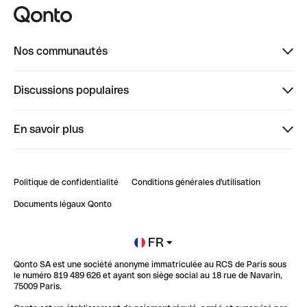
Nos communautés
Finpal
Discussions populaires
StrongHer
Bienvenue sur StrongHer : le guide pour bien dé...
En savoir plus
ClubQonto
Bienvenue sur Finpal : le guide pour bien démarrer
Compte pro en ligne
Retour d’expérience : Agrégation de Comptes Qonto
Politique de confidentialité
Conditions générales d'utilisation
Blog
Impact de l'IA sur les carrières/productivité
Documents légaux Qonto
Newsroom
Ouvrir un compte
FR
Qonto SA est une société anonyme immatriculée au RCS de Paris sous
Glossaire finance
le numéro 819 489 626 et ayant son siège social au 18 rue de Navarin,
75009 Paris.