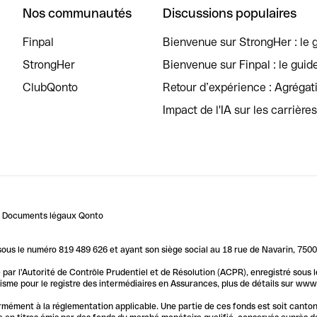
Nos communautés
Discussions populaires
Finpal
Bienvenue sur StrongHer : le g
StrongHer
Bienvenue sur Finpal : le guid
ClubQonto
Retour d’expérience : Agréga
Impact de l'IA sur les carrière
Documents légaux Qonto
us le numéro 819 489 626 et ayant son siège social au 18 rue de Navarin, 7500
par l'Autorité de Contrôle Prudentiel et de Résolution (ACPR), enregistré sous
me pour le registre des intermédiaires en Assurances, plus de détails sur www.o
ormément à la réglementation applicable. Une partie de ces fonds est soit canto