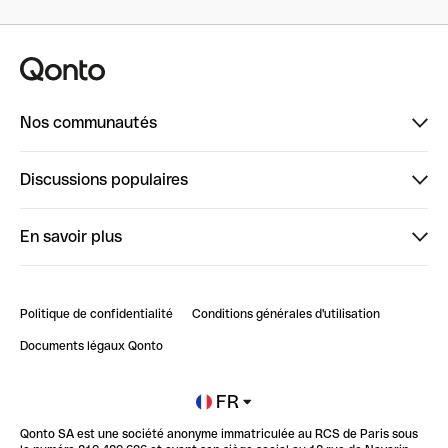
Nos communautés
Finpal
Discussions populaires
StrongHer
Bienvenue sur StrongHer : le guide pour bien dé...
En savoir plus
ClubQonto
Bienvenue sur Finpal : le guide pour bien démarrer
Compte pro en ligne
Retour d’expérience : Agrégation de Comptes Qonto
Politique de confidentialité
Conditions générales d'utilisation
Blog
Impact de l'IA sur les carrières/productivité
Documents légaux Qonto
Newsroom
Ouvrir un compte
FR
Qonto SA est une société anonyme immatriculée au RCS de Paris sous
Glossaire finance