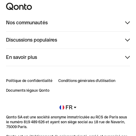
Nos communautés
Finpal
Discussions populaires
StrongHer
Bienvenue sur StrongHer : le guide pour bien dé...
En savoir plus
ClubQonto
Bienvenue sur Finpal : le guide pour bien démarrer
Compte pro en ligne
Retour d’expérience : Agrégation de Comptes Qonto
Politique de confidentialité
Conditions générales d'utilisation
Blog
Impact de l'IA sur les carrières/productivité
Documents légaux Qonto
Newsroom
Ouvrir un compte
FR
Qonto SA est une société anonyme immatriculée au RCS de Paris sous
Glossaire finance
le numéro 819 489 626 et ayant son siège social au 18 rue de Navarin,
75009 Paris.